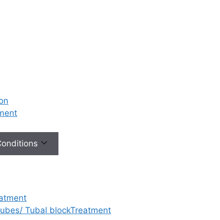
ion
tment
 Conditions
eatment
 tubes/ Tubal blockTreatment