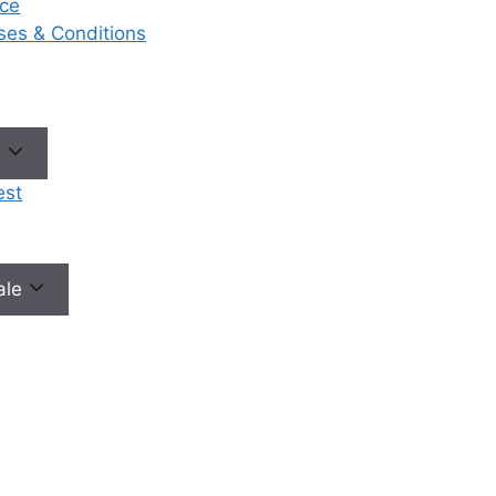
ce
eases & Conditions
e
est
male