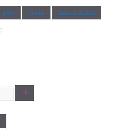
FAQs
Videos
Success Stories
Re
C
r
No c