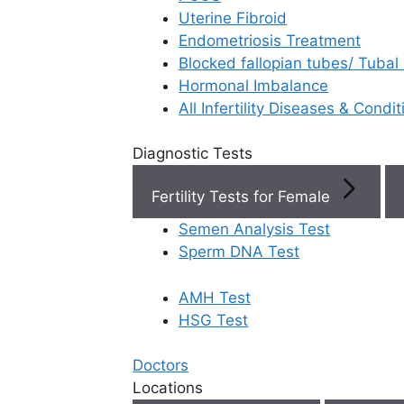
Uterine Fibroid
Endometriosis Treatment
Book Now
Blocked fallopian tubes/ Tubal
Hormonal Imbalance
Book Appointment
All Infertility Diseases & Condit
Diagnostic Tests
WhatsApp
Fertility Tests for Female
WhatsApp
Semen Analysis Test
Rela
Home
/
Blog
/
Debunking Common Pcos Telugu
Sperm DNA Test
Myths
AMH Test
HSG Test
Doctors
ఇంప్ల
Locations