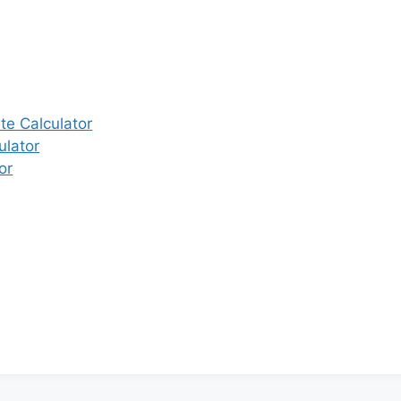
e Calculator
ulator
or