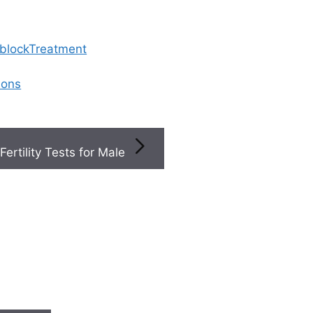
 blockTreatment
ions
Fertility Tests for Male
ted Articles
Sear
Se
ాంటేషన్