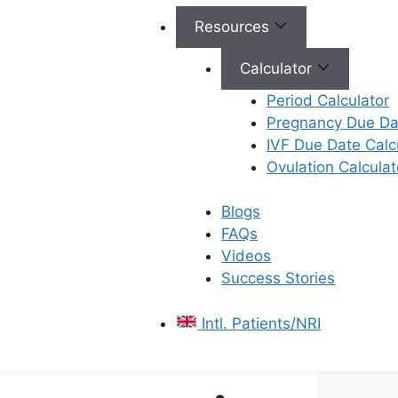
మారవచ్చు. కింది సందర్భాలలో
నెలసరిని ‘సరిగా లేదు’ అని
Resources
అంటారు:
Calculator
ప్రతి నెలా నెలసరి వచ్చే
Period Calculator
సమయం గణనీయంగా
Pregnancy Due Dat
మారుతుంది.
IVF Due Date Calc
మీరు అసలు నెలసరిని
Ovulation Calculat
కోల్పోతారు (పూర్తిగా
రాకపోవడం).
Blogs
మీకు ప్రతి 21 రోజుల కంటే
FAQs
ముందుగానే లేదా ప్రతి 35
Videos
రోజుల తర్వాత నెలసరి
Success Stories
వస్తుంది.
మీ నెలసరి ఉండే రోజుల
Intl. Patients/NRI
సంఖ్య లేదా రక్తస్రావం
తీవ్రత బాగా మారుతుంది.