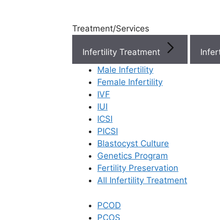
Treatment/Services
Infertility Treatment
Menu
Male Infertility
Female Infertility
Menu
IVF
IUI
ICSI
Doctors
PICSI
Blastocyst Culture
Doctor Near You
Genetics Program
Fertility Preservation
All Infertility Treatment
Location
PCOD
Location
PCOS