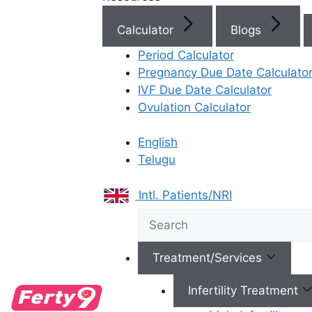
Written by -
Dr. Sowmya Varudu
Calculator
Blogs
Period Calculator
Reviewed by -
Dr. Suma Varsha
Pregnancy Due Date Calculato
IVF Due Date Calculator
Fertility Specialist at
Ferty9 Fertility Clinic
Ovulation Calculator
Vijayawada
English
Telugu
Intl. Patients/NRI
Treatment/Services
Infertility Treatment