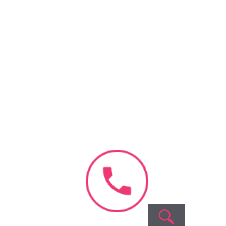
cent
omments
omments to show.