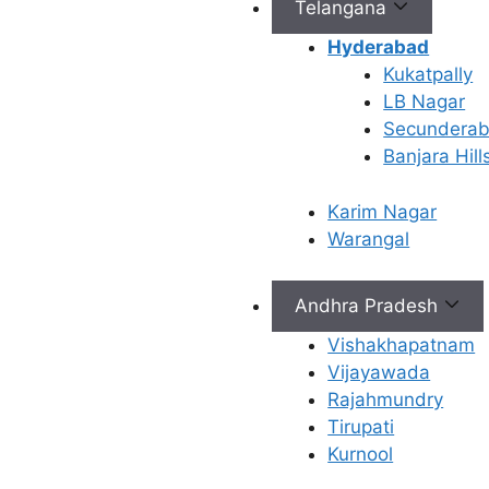
Telangana
నిజం:
నెలసరి సరిగా రాకపోవడం
Hyderabad
PCOS యొక్క ఒక సాధారణ
Kukatpally
లక్షణం అయినప్పటికీ, దీనికి అది
LB Nagar
ఒక్కటే కారణం కాదు. మీ నెలసరి
Secundera
క్రమాన్ని ప్రభావితం చేసే అనేక
Banjara Hill
ఇతర కారణాలు ఉన్నాయి.
Karim Nagar
A. నెలసరి సరిగా
Warangal
రాకపోవడాన్ని అర్థం
చేసుకుందాం
Andhra Pradesh
Vishakhapatnam
ముందుగా, నెలసరి సరిగా
Vijayawada
రాకపోవడం అంటే ఏమిటి? ఒక
Rajahmundry
“సాధారణ” నెలసరి చక్రం సుమారు
Tirupati
28 రోజులు ఉంటుంది, కానీ ఇది
Kurnool
21 నుండి 35 రోజుల వరకు