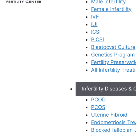
Male Infertility
Female Infertility
IVF
IUI
ICSI
PICSI
Blastocyst Culture
Genetics Program
Fertility Preservat
All Infertility Trea
Infertility Diseases &
PCOD
PCOS
Uterine Fibroid
Endometriosis Tr
Blocked fallopian