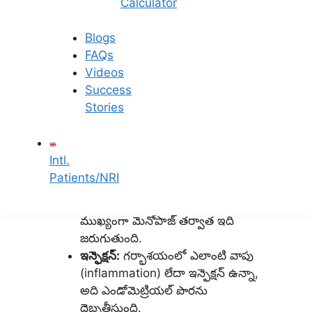
Calculator
మందంగా ఉండటానికి
కారణాలు
Blogs
FAQs
Videos
గర్భధారణ మరియు ఋతుచక్రం సమయంలో
Success
ఎండోమెట్రియల్ పొర మారుతూ ఉన్నప్పటికీ,
Stories
ఇతర కారణాలు కూడా దీనితో ముడిపడి
ఉన్నాయి. ఈ గర్భాశయ పొర పలుచబడటానికి
లేదా మందంగా మారడానికి కొన్ని కారణాలు:
Intl.
Patients/NRI
వయసు:
వయసు పెరిగే కొద్దీ,
ఎండోమెట్రియల్ పొర పలుచబడుతుంది.
ముఖ్యంగా మెనోపాజ్ తర్వాత ఇది
జరుగుతుంది.
ఇన్ఫెక్షన్:
గర్భాశయంలో ఎలాంటి వాపు
(inflammation) లేదా ఇన్ఫెక్షన్ ఉన్నా,
అది ఎండోమెట్రియల్ పొరను
దెబ్బతీస్తుంది.