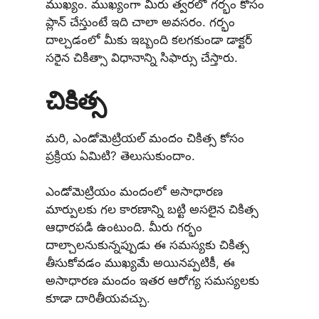
ముఖ్యం. ముఖ్యంగా మీరు త్వరలో గర్భం కోసం
ప్లాన్ చేస్తుంటే ఇది చాలా అవసరం. గర్భం
దాల్చడంలో మీకు ఇబ్బంది కలగకుండా డాక్టర్
సరైన చికిత్సా విధానాన్ని సిఫార్సు చేస్తారు.
చికిత్స
మరి, ఎండోమెట్రియల్ మందం చికిత్స కోసం
ప్రక్రియ ఏమిటి? తెలుసుకుందాం.
ఎండోమెట్రియం మందంలో అసాధారణ
మార్పులకు గల కారణాన్ని బట్టి అసలైన చికిత్స
ఆధారపడి ఉంటుంది. మీరు గర్భం
దాల్చాలనుకున్నప్పుడు ఈ సమస్యకు చికిత్స
తీసుకోవడం ముఖ్యమే అయినప్పటికీ, ఈ
అసాధారణ మందం ఇతర ఆరోగ్య సమస్యలకు
కూడా దారితీయవచ్చు.