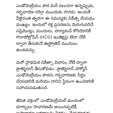
ఎండోమెట్రియం పొర మరీ పలుచగా ఉన్నప్పుడు,
గర్భధారణ సరిగ్గా ముందుకు సాగదు. అందుకే
వీలైనంత త్వరగా ఈ సమస్యకు చికిత్స చేయడం
ముఖ్యం. ఇందులో రక్త ప్రసరణను మెరుగుపరిచే
సప్లిమెంట్లు, మందులు, హ్యూమన్ కోరియోనిక్
గొనాడోట్రోపిన్ (HCG) ఇంజెక్షన్లు లేదా నోటి
ద్వారా తీసుకునే ఈస్ట్రోజెన్ మందులు
ఉండవచ్చు.
మరో ప్రాథమిక చికిత్సా విధానం నోటి ద్వారా
ప్రొజెస్టెరాన్ తీసుకోవడం. ప్రొజెస్టెరాన్ హార్మోన్
ఎండోమెట్రియం పొరను గర్భధారణకు సిద్ధం
చేయడానికి మరియు దానిని స్థిరంగా ఉంచడానికి
సహాయపడుతుంది.
జీవిత చక్రంలో ఎండోమెట్రియల్ మందంలో
మార్పులు సాధారణమే అయినప్పటికీ,
అసాధారణ లక్షణాలను నిర్లక్ష్యం చేయకూడదు.