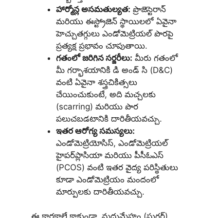
హార్మోన్ల అసమతుల్యత:
ప్రొజెస్టెరాన్
మరియు ఈస్ట్రోజెన్ స్థాయిలలో ఏవైనా
హెచ్చుతగ్గులు ఎండోమెట్రియల్ పొరపై
ప్రత్యక్ష ప్రభావం చూపుతాయి.
గతంలో జరిగిన సర్జరీలు:
మీరు గతంలో
మీ గర్భాశయానికి డి అండ్ సి (D&C)
వంటి ఏవైనా శస్త్రచికిత్సలు
చేయించుకుంటే, అది మచ్చలకు
(scarring) మరియు పొర
పలుచబడటానికి దారితీయవచ్చు.
ఇతర ఆరోగ్య సమస్యలు:
ఎండోమెట్రియోసిస్, ఎండోమెట్రియల్
హైపర్‌ప్లాసియా మరియు పీసీఓఎస్
(PCOS) వంటి ఇతర వైద్య పరిస్థితులు
కూడా ఎండోమెట్రియం మందంలో
మార్పులకు దారితీయవచ్చు.
ఈ కారకాలే కాకుండా, మధుమేహం (షుగర్),