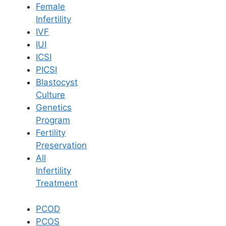
Female
Infertility
Book Now
IVF
IUI
ICSI
Book Appointment
PICSI
Blastocyst
WhatsApp
Culture
Genetics
Program
WhatsApp
Fertility
Home
/
Blog
/
Endometrium Thickness In Pregnancy Symptoms Treatment In
Preservation
Telugu
All
Infertility
Treatment
PCOD
PCOS