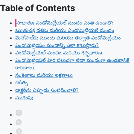
Table of Contents
సాధారణ ఎండోమెట్రియల్ మందం ఎంత ఉండాలి?
ఋతుచక్ర దశలు మరియు ఎండోమెట్రియల్ మందం
మెనోపాజ్‌కు ముందు మరియు తర్వాత ఎండోమెట్రియం
ఎండోమెట్రియం మందాన్ని ఎలా కొలుస్తారు?
ఎండోమెట్రియల్ మందం మరియు గర్భధారణ
ఎండోమెట్రియల్ పొర పలుచగా లేదా మందంగా ఉండటానికి
కారణాలు
సంకేతాలు మరియు లక్షణాలు
చికిత్స
డాక్టర్‌ను ఎప్పుడు సంప్రదించాలి?
ముగింపు