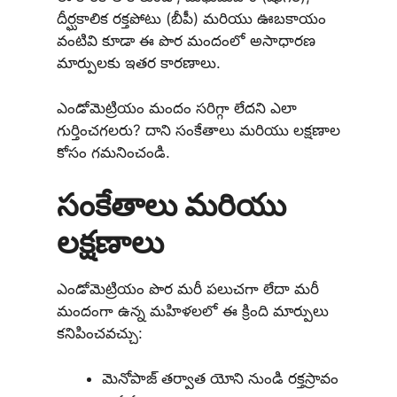
దీర్ఘకాలిక రక్తపోటు (బీపీ) మరియు ఊబకాయం
వంటివి కూడా ఈ పొర మందంలో అసాధారణ
మార్పులకు ఇతర కారణాలు.
ఎండోమెట్రియం మందం సరిగ్గా లేదని ఎలా
గుర్తించగలరు? దాని సంకేతాలు మరియు లక్షణాల
కోసం గమనించండి.
సంకేతాలు మరియు
లక్షణాలు
ఎండోమెట్రియం పొర మరీ పలుచగా లేదా మరీ
మందంగా ఉన్న మహిళలలో ఈ క్రింది మార్పులు
కనిపించవచ్చు:
మెనోపాజ్ తర్వాత యోని నుండి రక్తస్రావం