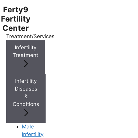
Ferty9
Fertility
Center
Treatment/Services
Menu
Infertility
Treatment
Menu
Doctors
Infertility
Diseases
&
Doctor Near You
Conditions
Location
Male
Infertility
Location