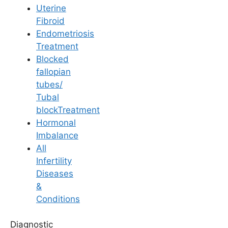
Uterine
Fibroid
Endometriosis
Treatment
Blocked
fallopian
Telugu
tubes/
గర్భధారణలో
Tubal
blockTreatment
ఎండోమెట్రియల్ మందం:
Hormonal
Imbalance
లక్షణాలు, సమస్యలు
All
Infertility
మరియు చికిత్స
Diseases
&
Conditions
Last Updated: 2 May 2026 | ⏰ 6 min read
Diagnostic