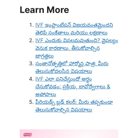
Learn More
IVF ఇంప్లాంటేషన్ విజయవంతమైందని
తెలిపే సంకేతాలు మరియు లక్షణాలు
IVF ఎందుకు విఫలమవుతుంది? వైఫల్యం
వెనుక కారణాలు, తీసుకోవాల్సిన
జాగ్రత్తలు
సంతానోత్పత్తిలో హార్మోన్ల పాత్ర: మీరు
తెలుసుకోవలసిన విషయాలు
IVF ఎలా పనిచేస్తుందో అర్థం
చేసుకోవడం: ప్రక్రియ, భావోద్వేగాలు &
అపోహలు
పీరియడ్స్ బ్లడ్ కలర్: మీరు తప్పకుండా
తెలుసుకోవాల్సిన విషయాలు