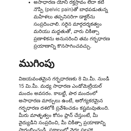
అసాధారణ యోని రక్తస్రావం లేదా కటి
నొప్పి (pelvic pain)తో బాధపడుతున్న
మహిళలు తప్పనిసరిగా డాక్టర్‌ను
సంప్రదించాలి. సరైన మార్గదర్శకత్వం
మరియు మద్దతుతో, వారు చికిత్సా
ప్రణాళికను అనుసరించి తమ గర్భధారణ
ప్రయాణాన్ని కొనసాగించవచ్చు.
ముగింపు
విజయవంతమైన గర్భధారణకు 8 మి.మీ. నుండి
15 మి.మీ. మధ్య సాధారణ ఎండోమెట్రియల్
మందం అవసరం. కాబట్టి, పొర మందంలో
అసాధారణ మార్పులు ఉంటే, ఆరోగ్యకరమైన
గర్భధారణ దశలోకి ప్రవేశించడం కష్టమవుతుంది.
మీరు మాతృత్వం కోసం ప్లాన్ చేస్తుంటే, మీ
వైద్యుడిని సంప్రదించి, మీ చికిత్సా ప్రయాణాన్ని
ప్రారంభించండి. సకాలంలో వైద్య సలహా