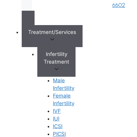
మందంగా మారడం మొదలవుతుంది.
6602
మందం నెమ్మదిగా పెరుగుతుంది.
అండోత్పత్తి దశ (Ovulation):
అండోత్పత్తి సమయంలో ఎండోమెట్రియల్
Treatment/Services
మందం పెరుగుతూనే ఉంటుంది.
ఈస్ట్రోజెన్ స్థాయిలు అత్యధికంగా
ఉన్నప్పుడు, అంటే అండోత్పత్తికి కొంచెం
Infertility
ముందు, ఈ పొర గరిష్ట మందానికి
Treatment
చేరుకుంటుంది.
లూటియల్ దశ (Luteal):
అండోత్పత్తి
దశ ముగిసిన తర్వాత, ఫోలికల్స్ పగిలి
Male
‘కార్పస్ లూటియమ్’‌గా మారతాయి. ఇది
Infertility
ప్రొజెస్టెరాన్ అనే హార్మోన్‌ను ఉత్పత్తి
Female
చేస్తుంది. ఆ సమయంలో,
Infertility
ఎండోమెట్రియల్ మందం దాదాపు స్థిరంగా
IVF
ఉంటుంది లేదా కొద్దిగా పెరగవచ్చు.
IUI
ఒకవేళ గర్భం దాల్చనట్లయితే, ఈ పొర
ICSI
క్రమంగా పలుచబడుతుంది.
PICSI